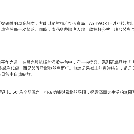
復錘煉的專業刻度，方能以絕對精准突破賽局。ASHWORTH以科技功
騖專注於每一次擊球。同時，產品剪裁順應人體工學揮杆姿態，讓服裝與
優雅的平衡之道，在晨光與餘暉的溫柔夾角中，守一份從容。系列延續品牌「功
以犧牲美感為代價，而是與優雅鬆弛並肩而行。無論是果嶺上的專注時刻，還
在日常中自然綻放。
 春夏系列以 50°為全新視角，打破功能與風格的界限，探索高爾夫生活的無限