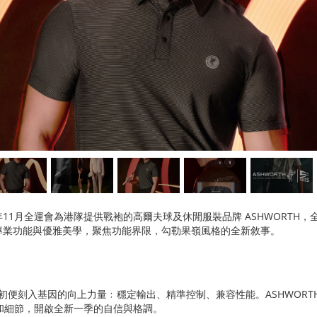
1月全運會為港隊提供戰袍的高爾夫球及休閒服裝品牌 ASHWORTH，全
專業功能與優雅美學，聚焦功能界限，勾勒果嶺風格的全新敘事。
便刻入基因的向上力量﹕穩定輸出、精準控制、兼容性能。ASHWORTH
領口和細節，開啟全新一季的自信與格調。