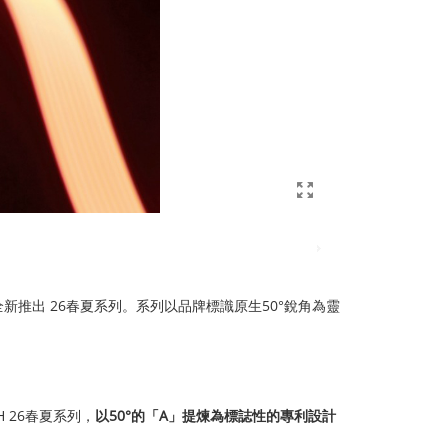
新推出 26春夏系列。系列以品牌標識原生50°銳角為靈
 26春夏系列，
以
50°
的「
A
」提煉為標誌性的專利設計