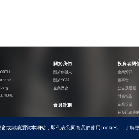
關於我們
投資者關
ORTH
關於創辦人
企業資訊
aroche
關於YGM
董事會
eberg
企業歷史
公告及通函
L RENE
財務報告
企業管治
會員計劃
補發已遺失
切權利。
視窗或繼續瀏覽本網站，即代表您同意我們使用cookies。
了解