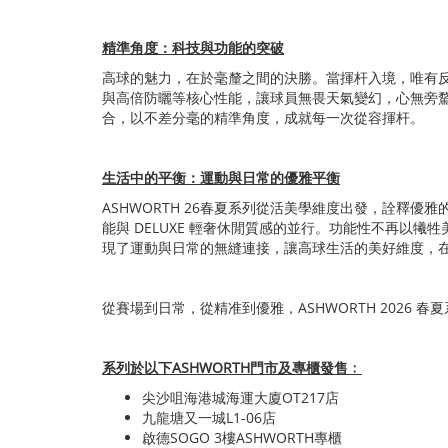
精準角度：科技與功能的突破
高球的魅力，在於毫釐之間的決勝。當揮杆入境，唯有反
與高倍防曬等核心性能，讓球員無畏天氣變幻，心無旁
合，以不差分毫的精準角度，成就每一次從容揮杆。
生活中的平衡：運動與日常的優雅平衡
ASHWORTH 26春夏系列從活美學維度出發，詮釋
能與 DELUXE 輕奢休閒質感的並行。功能性不再
現了運動與日常的無縫連接，讓高球生活的美好維度，
從賽場到日常，從精准到優雅，ASHWORTH 2026
系列於以下
ASHWORTH
門市及專櫃發售﹕
尖沙咀海港城海運大廈OT217店
九龍塘又一城L1-06店
啟德SOGO 3樓ASHWORTH專櫃