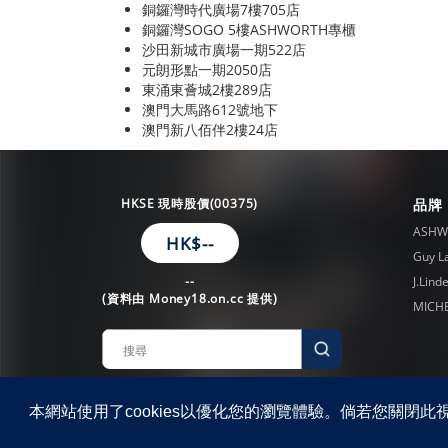
銅鑼灣時代廣場7樓705店
銅鑼灣SOGO 5樓ASHWORTH專櫃
沙田新城市廣場一期522店
元朗形點一期2050店
東涌東薈城2樓289店
澳門大馬路612號地下
澳門新八佰伴2樓24店
HKSE 現時股價(00375)
品牌
ASHW
HK$
--
Guy L
--
J.Lind
(資料由 Money18.on.cc 提供)
MICHE
Copyright © 2020 YGM Trading Company Ltd. 保留一
本網站使用了cookies以優化您的瀏覽體驗。倘若您關閉此